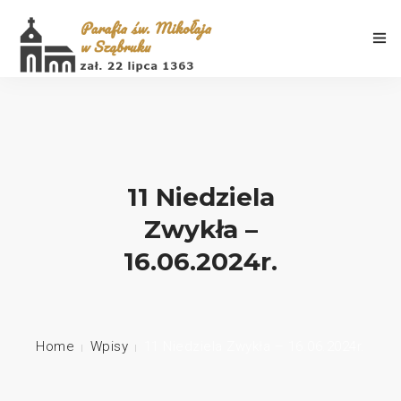
Aktualności
11 Niedziela
Zwykła –
Porządek Mszy Świętych
16.06.2024r.
Informacje
Galeria
Home
Wpisy
11 Niedziela Zwykła – 16.06.2024r.
Historia