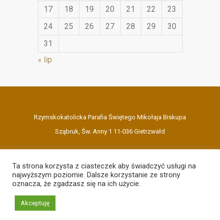
17
18
19
20
21
22
23
24
25
26
27
28
29
30
31
« lip
Rzymskokatolicka Parafia Świętego Mikołaja Biskupa
Sząbruk, Św. Anny 1 11-036 Gietrzwałd
Ta strona korzysta z ciasteczek aby świadczyć usługi na
najwyższym poziomie. Dalsze korzystanie ze strony
oznacza, że zgadzasz się na ich użycie.
(89) 513 05 20
Akceptuję