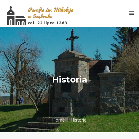
Aktualności
Historia
Porządek Mszy Świętych
Informacje
Galeria
Home
Historia
Historia