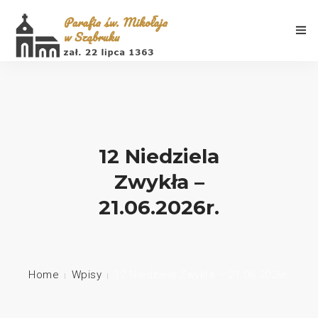
Aktualności
12 Niedziela
Zwykła –
Porządek Mszy Świętych
21.06.2026r.
Informacje
Galeria
Home
Wpisy
12 Niedziela Zwykła – 21.06.2026r.
Historia