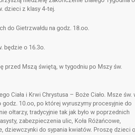
 przyszłą niedzielę zakończenie Białego Tygodnia o
 dzieci z klasy 4-tej.
ch do Gietrzwałdu na godz. 18.oo.
 będzie o 16.3o.
ę przed Mszą świętą, w tygodniu po Mszy św.
go Ciała i Krwi Chrystusa – Boże Ciało. Msze św.
 godz. 10.oo, po której wyruszymy procesyjnie do
e ołtarzy, tradycyjnie tak jak było w poprzednich
 asysty, zabezpieczenia ulic, Koła Różańcowe,
e, dziewczynki do sypania kwiatów. Proszę dzieci 