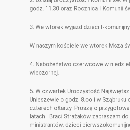
2. Dzisiaj Uroczystość I Komunii św. W
godz. 11.30 oraz Rocznica I Komunii św.
3. We wtorek wyjazd dzieci I-komunijny
W naszym kościele we wtorek Msza św.
4. Nabożeństwo czerwcowe w niedziel
wieczornej.
5. W czwartek Uroczystość Najświętsze
Unieszewie o godz. 8.oo i w Sząbruku o
czterech ołtarzy. Proszę o przygotowani
latach . Braci Strażaków zapraszam do
ministrantów, dzieci pierwszokomunijn