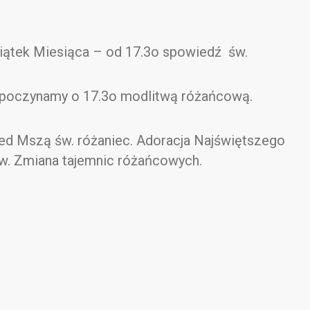
Piątek Miesiąca – od 17.3o spowiedź św.
poczynamy o 17.3o modlitwą różańcową.
rzed Mszą św. różaniec. Adoracja Najświętszego
w. Zmiana tajemnic różańcowych.