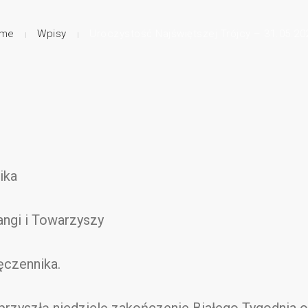
me
Wpisy
Uroczystość Najświętszej Trójcy – 31.05.20
ika
ngi i Towarzyszy
ęczennika.