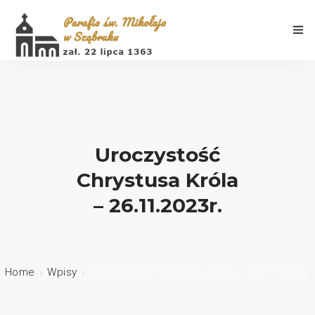
Aktualności
Uroczystość
Chrystusa Króla
Porządek Mszy Świętych
– 26.11.2023r.
Informacje
Galeria
Home
Wpisy
Uroczystość Chrystusa Króla – 26.11.2023r.
Historia