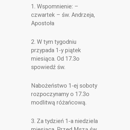
Kontakt
1. Wspomnienie: –
czwartek – św. Andrzeja,
Apostoła
2. W tym tygodniu
przypada 1-y piątek
miesiąca. Od 17.3o
spowiedź św.
Nabożeństwo 1-ej soboty
rozpoczynamy o 17.3o
modlitwą różańcową.
3. Za tydzień 1-a niedziela
miesiąca. Przed Mszą św.