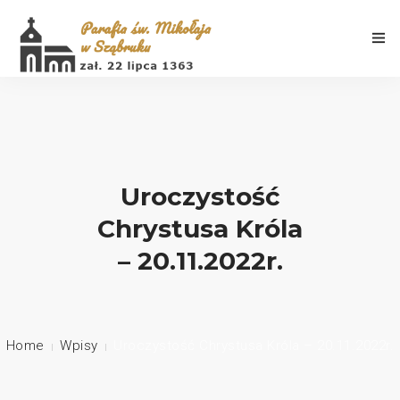
Aktualności
Uroczystość
Chrystusa Króla
Porządek Mszy Świętych
– 20.11.2022r.
Informacje
Galeria
Home
Wpisy
Uroczystość Chrystusa Króla – 20.11.2022r.
Historia