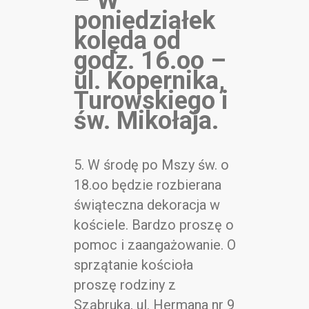
–
W
poniedziałek
kolęda od
godz. 16.oo –
ul. Kopernika,
Turowskiego i
św. Mikołaja.
5. W środę po Mszy św. o
18.oo będzie rozbierana
świąteczna dekoracja w
kościele. Bardzo proszę o
pomoc i zaangażowanie. O
sprzątanie kościoła
proszę rodziny z
Sząbruka, ul. Hermana nr 9