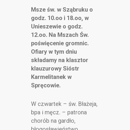
Msze św. w Sząbruku o
godz. 10.oo i 18.oo, w
Unieszewie o godz.
12.oo. Na Mszach Św.
poświęcenie gromnic.
Ofiary w tym dniu
składamy na klasztor
klauzurowy Sióstr
Karmelitanek w
Spręcowie.
W czwartek – św. Błażeja,
bpa i męcz. – patrona
chorób na gardło,
błogosławieństwo