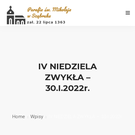
Aktualności
IV NIEDZIELA
ZWYKŁA –
Porządek Mszy Świętych
30.I.2022r.
Informacje
Galeria
Home
Wpisy
IV NIEDZIELA ZWYKŁA – 30.I.2022r.
Historia