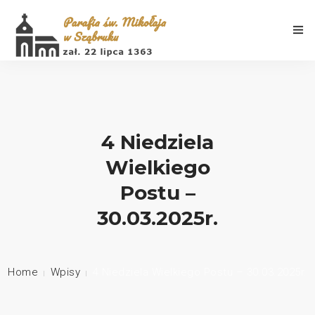
4 Niedziela
Aktualności
Wielkiego
Porządek Mszy Świętych
Postu –
Informacje
30.03.2025r.
Galeria
Home
Wpisy
4 Niedziela Wielkiego Postu – 30.03.2025r.
Historia