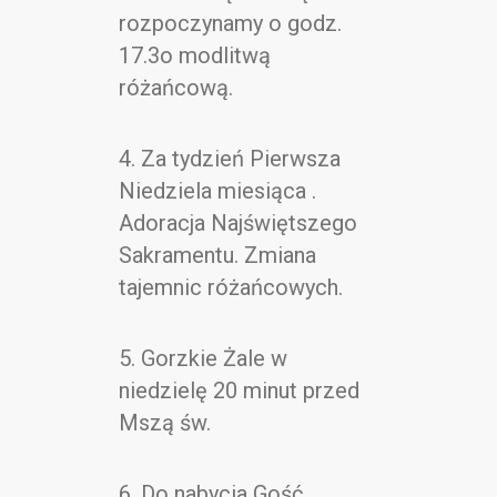
rozpoczynamy o godz.
17.3o modlitwą
różańcową.
4. Za tydzień Pierwsza
Niedziela miesiąca .
Adoracja Najświętszego
Sakramentu. Zmiana
tajemnic różańcowych.
5. Gorzkie Żale w
niedzielę 20 minut przed
Mszą św.
6. Do nabycia Gość