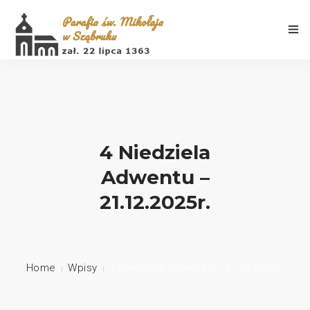
Aktualności
4 Niedziela
Adwentu –
Porządek Mszy Świętych
21.12.2025r.
Informacje
Galeria
Home
Wpisy
4 Niedziela Adwentu – 21.12.2025r.
Historia