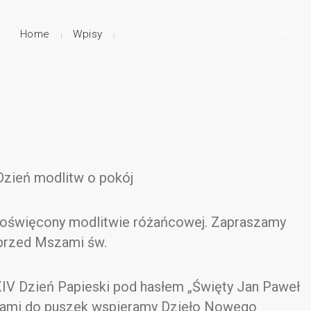
Home
Wpisy
27 Niedziela Zwykła – 6.10.2024r.
zień modlitw o pokój
 poświęcony modlitwie różańcowej. Zapraszamy
 przed Mszami św.
XIV Dzień Papieski pod hasłem „Święty Jan Paweł
Ofiarami do puszek wspieramy Dzieło Nowego