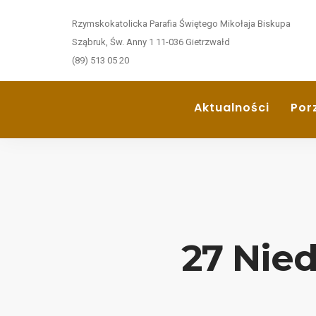
Rzymskokatolicka Parafia Świętego Mikołaja Biskupa
Sząbruk, Św. Anny 1 11-036 Gietrzwałd
(89) 513 05 20
Aktualności
Por
27 Nied