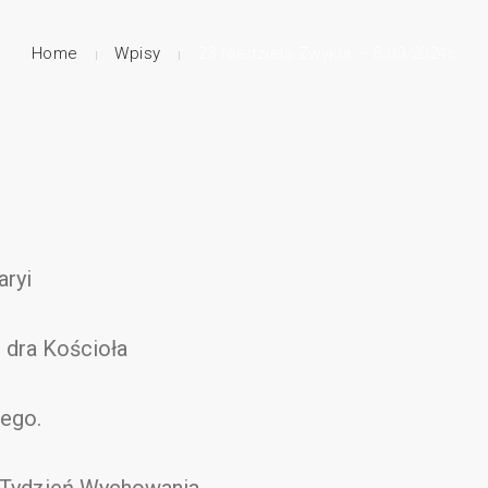
Home
Wpisy
23 Niedziela Zwykła – 8.09.2024r.
aryi
 dra Kościoła
ego.