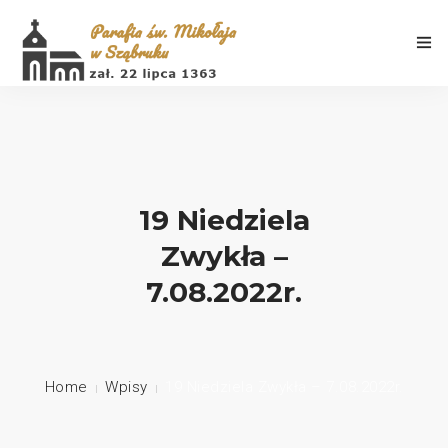
Aktualności
19 Niedziela
Zwykła –
Porządek Mszy Świętych
7.08.2022r.
Informacje
Galeria
Home
Wpisy
19 Niedziela Zwykła – 7.08.2022r.
Historia