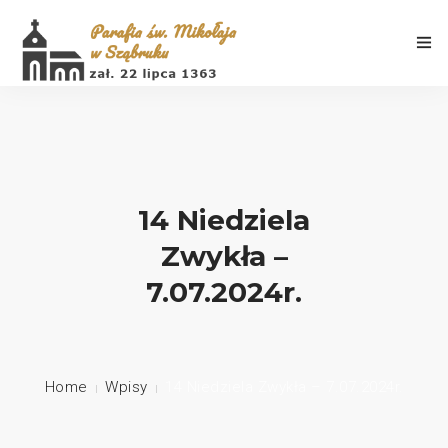
Aktualności
14 Niedziela
Zwykła –
Porządek Mszy Świętych
7.07.2024r.
Informacje
Galeria
Home
Wpisy
14 Niedziela Zwykła – 7.07.2024r.
Historia