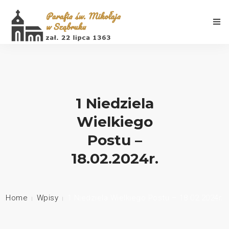
1 Niedziela
Aktualności
Wielkiego
Porządek Mszy Świętych
Postu –
Informacje
18.02.2024r.
Galeria
Home
Wpisy
1 Niedziela Wielkiego Postu – 18.02.2024r.
Historia